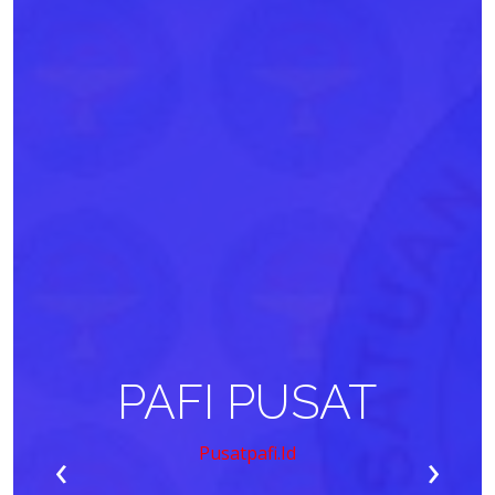
PAFI PUSAT
‹
›
Pusatpafi.id